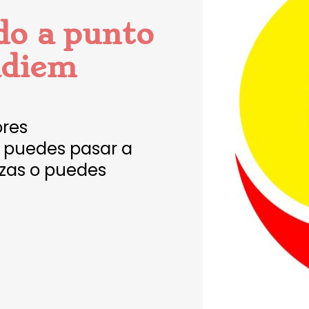
o a punto
adiem
ores
s puedes pasar a
ozas o puedes